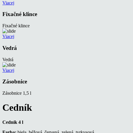
Viacej
Fixačné klince
Fixačné klince
Viacej
Vedrá
Vedrá
Viacej
Zásobnice
Zásobnice 1,5 l
Cedník
Cedník 4 l
Farba:
biela, béžová, červená, zelená, tyrkysová