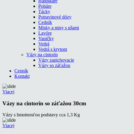
Haluškáre
Poháre
Tácky
Potravinové dózy
Cedník
Misky a misy s ušami
Lavóre
Vaničky
Vedrá
Vedrá s krytom
Vázy na cintorín
Vázy zapichovacie
Vázy so záťažou
Cenník
Kontakt
Viacej
Vázy na cintorín so záťažou 30cm
Vázy s hmotnosťou podstavy cca 1,3 Kg
Viacej